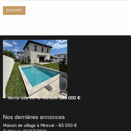
ENVOYER
Vente
Villa
Vic-la-Gardiole
580 000
€
Vente
Propriété
Pa
Nos dernières annonces
Maison de village à Mireval -
83 000
€