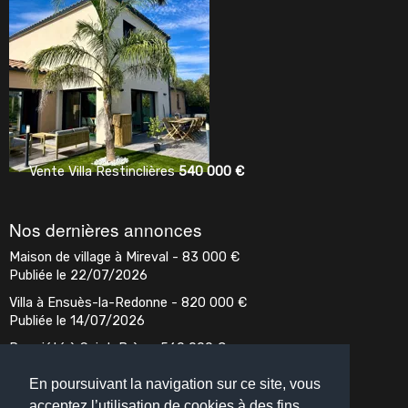
Vente
Villa
Restinclières
540 000
€
Vente
Villa
Vidaub
Nos dernières annonces
Maison de village à Mireval -
83 000
€
Publiée le 22/07/2026
Villa à Ensuès-la-Redonne -
820 000
€
Publiée le 14/07/2026
Propriété à Saint-Brès -
560 000
€
Publiée le 02/07/2026
En poursuivant la navigation sur ce site, vous
acceptez l’utilisation de cookies à des fins